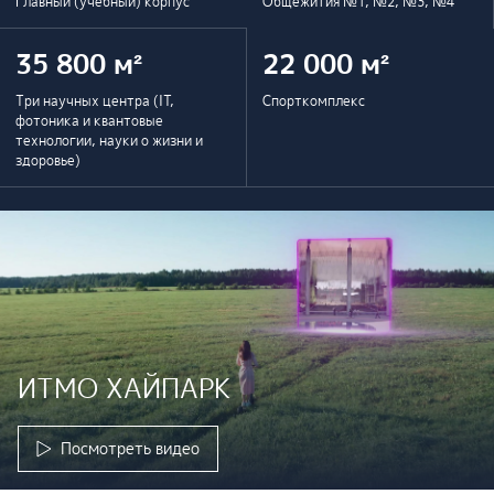
Главный (учебный) корпус
Общежития №1, №2, №3, №4
35 800 м²
22 000 м²
Три научных центра (IT,
Спорткомплекс
фотоника и квантовые
технологии, науки о жизни и
здоровье)
ИТМО ХАЙПАРК
Посмотреть видео